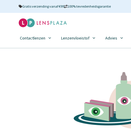
Gratis verzending vanaf €99
100% tevredenheidsgarantie
Contactlenzen
Lenzenvloeistof
Advies