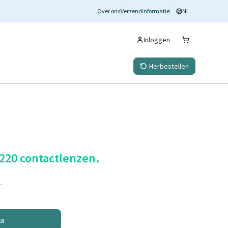
Over ons
Verzendinformatie
NL
Inloggen
Herbestellen
 220 contactlenzen.
.
na