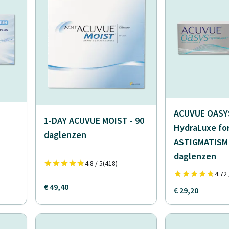
ACUVUE OASYS
1-DAY ACUVUE MOIST - 90
HydraLuxe fo
daglenzen
ASTIGMATISM 
daglenzen
4.8 / 5
(418)
4.72 
€ 49,40
€ 29,20