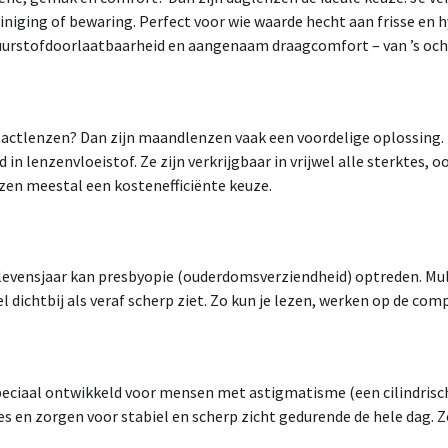
iniging of bewaring. Perfect voor wie waarde hecht aan frisse en
urstofdoorlaatbaarheid en aangenaam draagcomfort – van ’s ocht
ntactlenzen? Dan zijn maandlenzen vaak een voordelige oplossing. 
 in lenzenvloeistof. Ze zijn verkrijgbaar in vrijwel alle sterktes, 
zen meestal een kostenefficiënte keuze.
 levensjaar kan presbyopie (ouderdomsverziendheid) optreden. Mu
l dichtbij als veraf scherp ziet. Zo kun je lezen, werken op de comp
speciaal ontwikkeld voor mensen met astigmatisme (een cilindrisc
s en zorgen voor stabiel en scherp zicht gedurende de hele dag. Z