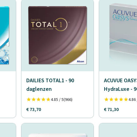
DAILIES TOTAL1 - 90
ACUVUE OASYS
daglenzen
HydraLuxe - 
4.85 / 5
(966)
4.86 
€ 73,70
€ 71,30