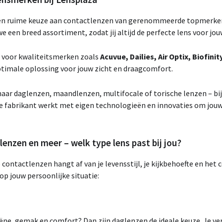
 een ruime keuze aan contactlenzen van gerenommeerde topmerken
e een breed assortiment, zodat jij altijd de perfecte lens voor jou
t voor kwaliteitsmerken zoals
Acuvue, Dailies, Air Optix, Biofinit
optimale oplossing voor jouw zicht en draagcomfort.
naar daglenzen, maandlenzen, multifocale of torische lenzen – bij
ke fabrikant werkt met eigen technologieën en innovaties om jouw
nzen en meer – welk type lens past bij jou?
 contactlenzen hangt af van je levensstijl, je kijkbehoefte en het 
 op jouw persoonlijke situatie:
ne, gemak en comfort? Dan zijn daglenzen de ideale keuze. Je ver