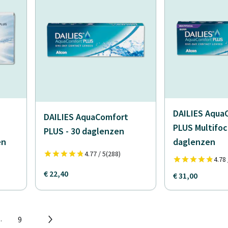
DAILIES Aqua
DAILIES AquaComfort
PLUS Multifoca
PLUS - 30 daglenzen
en
daglenzen
4.77 / 5
(288)
4.78 
€ 22,40
€ 31,00
9
..