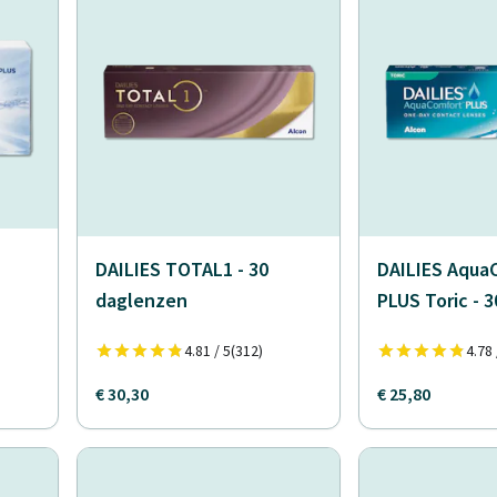
DAILIES TOTAL1 - 30
DAILIES Aqua
daglenzen
PLUS Toric - 
4.81 / 5
(312)
4.78 
€ 30,30
€ 25,80