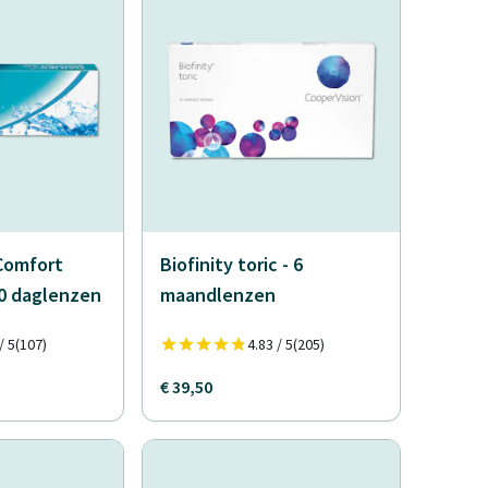
Comfort
Biofinity toric - 6
30 daglenzen
maandlenzen
/ 5
(107)
4.83 / 5
(205)
€ 39,50