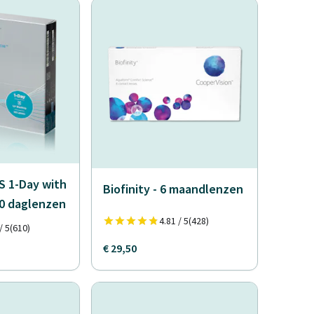
 1-Day with
Biofinity - 6 maandlenzen
90 daglenzen
4.81 / 5
(428)
/ 5
(610)
€ 29,50