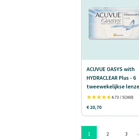
ACUVUE OASYS with
HYDRACLEAR Plus - 6
tweewekelijkse lenz
4.73 / 5
(360)
€ 20,70
1
2
3
.