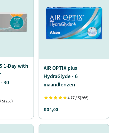
 1-Day with
AIR OPTIX plus
r
HydraGlyde - 6
- 30
maandlenzen
4.77 / 5
(266)
/ 5
(265)
€ 34,00