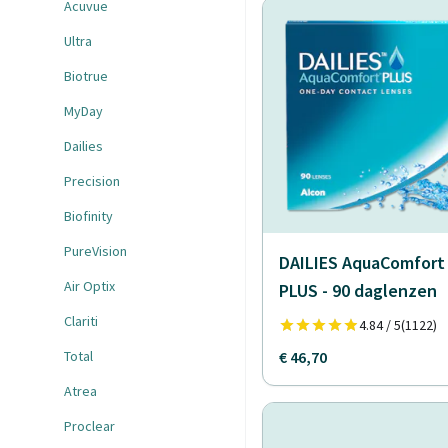
Acuvue
Ultra
Biotrue
MyDay
Dailies
Precision
Biofinity
PureVision
DAILIES AquaComfort
Air Optix
PLUS - 90 daglenzen
Clariti
4.84 / 5
(1122)
Total
€ 46,70
Atrea
Proclear