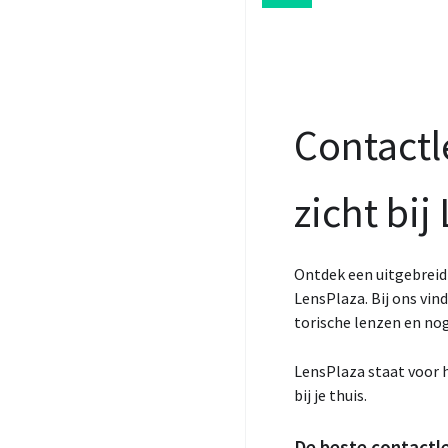
Contactl
zicht bij
Ontdek een uitgebreid
LensPlaza. Bij ons vin
torische lenzen en nog
LensPlaza staat voor h
bij je thuis.
De beste contactl