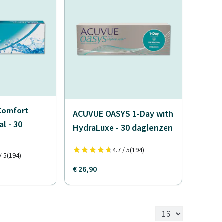
Comfort
ACUVUE OASYS 1-Day with
l - 30
HydraLuxe - 30 daglenzen
4.7 / 5
(194)
/ 5
(194)
€ 26,90