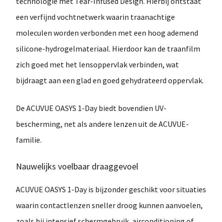
technologie met Tear-Infused Design
. Hierbij ontstaat
een verfijnd vochtnetwerk waarin traanachtige
moleculen worden verbonden met een hoog ademend
silicone-hydrogelmateriaal. Hierdoor kan de
traanfilm
zich goed met het lensoppervlak verbinden
, wat
bijdraagt aan een glad en goed gehydrateerd oppervlak.
De
ACUVUE OASYS 1-Day
biedt bovendien
UV-
bescherming
, net als andere lenzen uit de ACUVUE-
familie.
Nauwelijks voelbaar draaggevoel
ACUVUE OASYS 1-Day is bijzonder geschikt voor situaties
waarin contactlenzen sneller droog kunnen aanvoelen,
zoals bij
intensief schermgebruik, airconditioning of