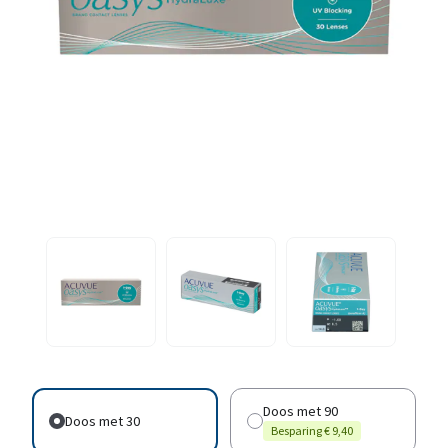
Doos met 90
Doos met 30
Besparing € 9,40