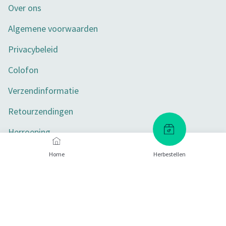
Over ons
Algemene voorwaarden
Privacybeleid
Colofon
Verzendinformatie
Retourzendingen
Herroeping
Toegankelijkheid
Home
Herbestellen
Privacy-instellingen
Betaalmethoden