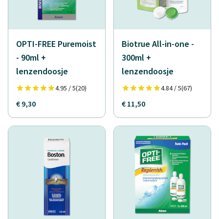
OPTI-FREE Puremoist
Biotrue All-in-one -
- 90ml +
300ml +
lenzendoosje
lenzendoosje
4.95 / 5
(20)
4.84 / 5
(67)
€ 9,30
€ 11,50