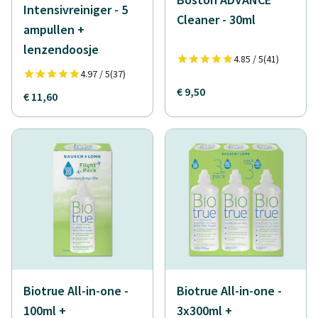
Intensivreiniger - 5
Cleaner - 30ml
ampullen +
lenzendoosje
4.85 / 5
(41)
4.97 / 5
(37)
€ 9,50
€ 11,60
Biotrue All-in-one -
Biotrue All-in-one -
100ml +
3x300ml +