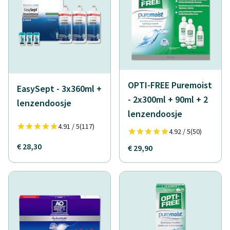
OPTI-FREE Puremoist
EasySept - 3x360ml +
- 2x300ml + 90ml + 2
lenzendoosje
lenzendoosje
4.91 / 5
(117)
4.92 / 5
(50)
€ 28,30
€ 29,90