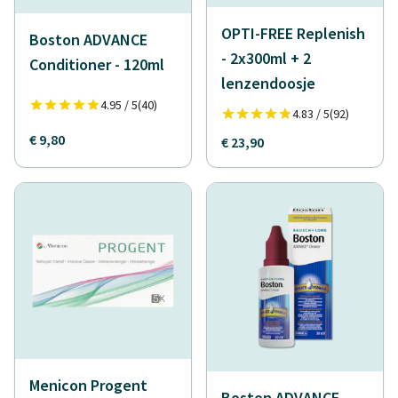
OPTI-FREE Replenish
Boston ADVANCE
- 2x300ml + 2
Conditioner - 120ml
lenzendoosje
4.95 / 5
(40)
4.83 / 5
(92)
€ 9,80
€ 23,90
Menicon Progent
Boston ADVANCE