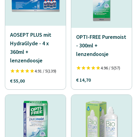
AOSEPT PLUS mit
OPTI-FREE Puremoist
HydraGlyde - 4 x
- 300ml +
360ml +
lenzendoosje
lenzendoosje
4.96 / 5
(57)
4.91 / 5
(139)
€ 14,70
€ 55,00