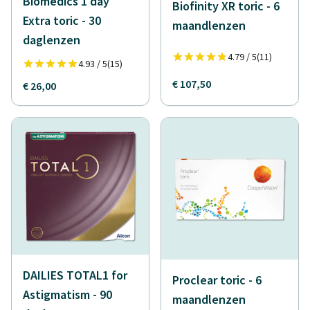
Biomedics 1 day
Biofinity XR toric - 6
Extra toric - 30
maandlenzen
daglenzen
4.79 / 5
(11)
4.93 / 5
(15)
€ 107,50
€ 26,00
DAILIES TOTAL1 for
Proclear toric - 6
Astigmatism - 90
maandlenzen