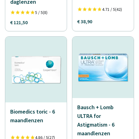
daglenzen
4.71 / 5
(42)
5 / 5
(8)
€ 38,90
€ 121,50
Bausch + Lomb
Biomedics toric - 6
ULTRA for
maandlenzen
Astigmatism - 6
maandlenzen
4.86 / 5
(27)