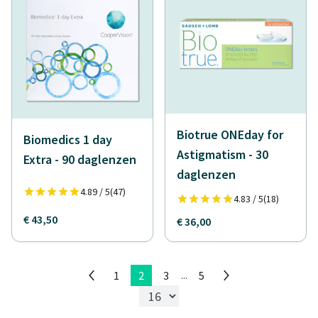
Biotrue ONEday for
Biomedics 1 day
Astigmatism - 30
Extra - 90 daglenzen
daglenzen
4.89 / 5
(47)
4.83 / 5
(18)
€ 43,50
€ 36,00
1
2
3
5
...