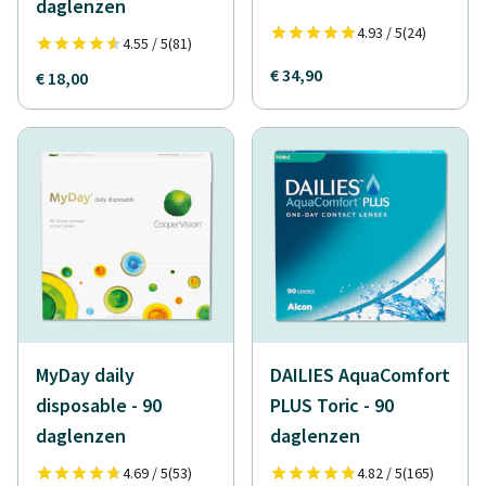
daglenzen
4.93 / 5
(24)
4.55 / 5
(81)
€ 34,90
€ 18,00
MyDay daily
DAILIES AquaComfort
disposable - 90
PLUS Toric - 90
daglenzen
daglenzen
4.69 / 5
(53)
4.82 / 5
(165)