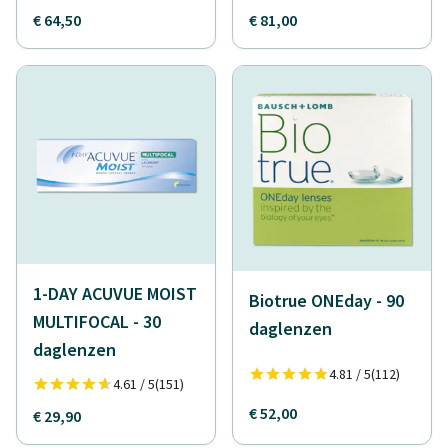
€ 64,50
€ 81,00
1-DAY ACUVUE MOIST
Biotrue ONEday - 90
MULTIFOCAL - 30
daglenzen
daglenzen
4.81 / 5
(112)
4.61 / 5
(151)
€ 52,00
€ 29,90