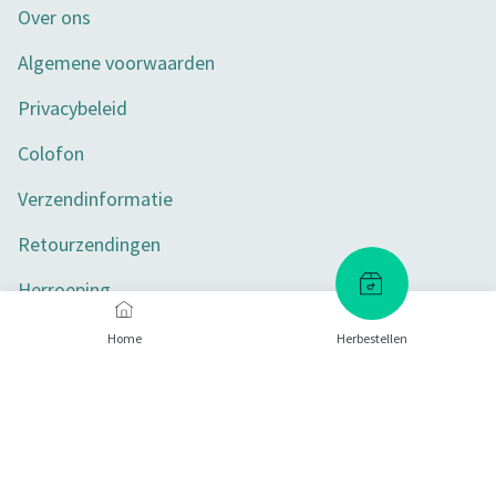
Over ons
Algemene voorwaarden
Privacybeleid
Colofon
Verzendinformatie
Retourzendingen
Herroeping
Toegankelijkheid
Home
Herbestellen
Privacy-instellingen
Betaalmethoden