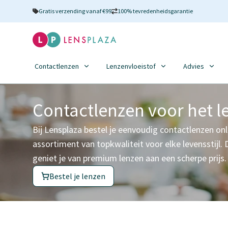
Gratis verzending vanaf €99
100% tevredenheidsgarantie
Contactlenzen
Lenzenvloeistof
Advies
Contactlenzen voor het l
Bij Lensplaza bestel je eenvoudig contactlenzen on
assortiment van topkwaliteit voor elke levensstijl. 
geniet je van premium lenzen aan een scherpe prijs.
Bestel je lenzen