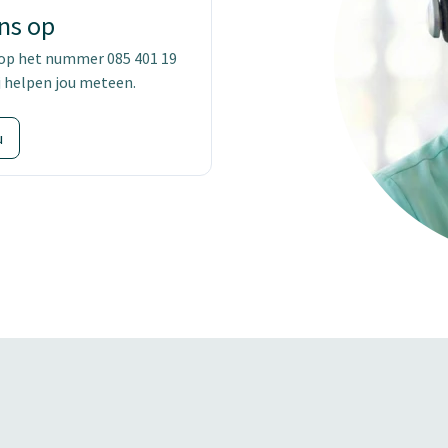
ns op
 op het nummer 085 401 19
j helpen jou meteen.
u