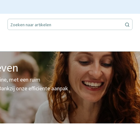
even
line, met een ruim
Dankzij onze efficiënte aanpak