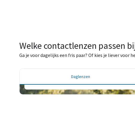
Welke contactlenzen passen bij
Daglenzen
Ga je voor dagelijks een fris paar? Of kies je liever voor
Elke dag een frisse start – voor maximale hygi
ultiem gebruiksgemak.
Daglenzen
Bestel je lenzen