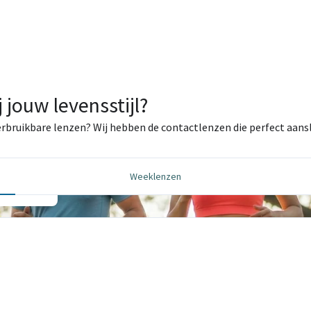
 jouw levensstijl?
 herbruikbare lenzen? Wij hebben de contactlenzen die perfect aanslu
ëne en
Weeklenzen